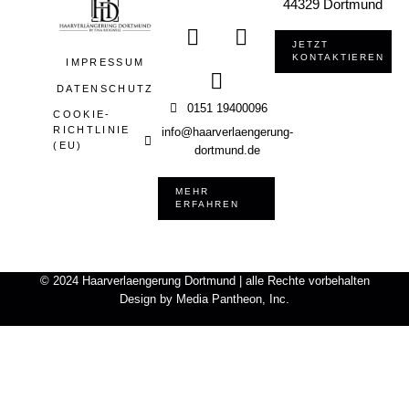
44329 Dortmund
JETZT
KONTAKTIEREN
IMPRESSUM
DATENSCHUTZ
0151 19400096
COOKIE-
RICHTLINIE
info@haarverlaengerung-
(EU)
dortmund.de
MEHR
ERFAHREN
© 2024 Haarverlaengerung Dortmund | alle Rechte vorbehalten
Design by
Media Pantheon, Inc
.